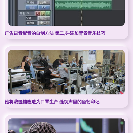
广告语音配音的自制方法 第二步-添加背景音乐技巧
她将裁缝铺改造为口罩生产 缝纫声里的坚韧印记