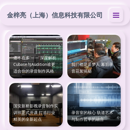
金梓亮（上海）信息科技有限公司
道不在多 —— 深度解析
Cubase与Audition谁更
我们都是追梦人 幕后录
适合你的录音制作风格
音花絮揭秘
国安新桥影视录音制作实
训班正式开课 打造行业
录音室的核心 轨道艺术
精英的全新起点
与制作哲学的融合