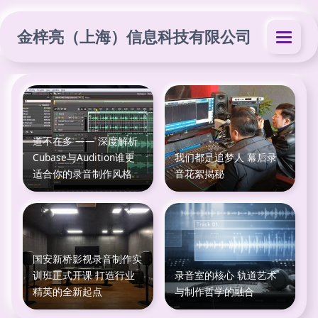
金梓亮（上海）信息科技有限公司
道不在多 —— 深度解析
Cubase与Audition谁更
我们都是追梦人 幕后录
适合你的录音制作风格
音花絮揭秘
国安新桥影视录音制作实
训班正式开课 打造行业
录音室的核心 轨道艺术
精英的全新起点
与制作哲学的融合