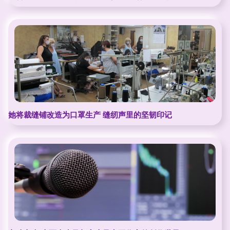
她将裁缝铺改造为口罩生产 缝纫声里的坚韧印记