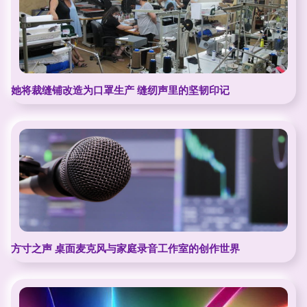
她将裁缝铺改造为口罩生产 缝纫声里的坚韧印记
方寸之声 桌面麦克风与家庭录音工作室的创作世界