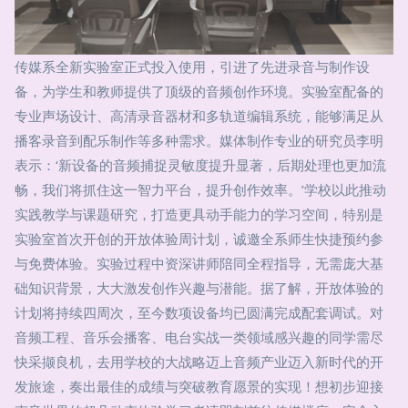
传媒系全新实验室正式投入使用，引进了先进录音与制作设
备，为学生和教师提供了顶级的音频创作环境。实验室配备的
专业声场设计、高清录音器材和多轨道编辑系统，能够满足从
播客录音到配乐制作等多种需求。媒体制作专业的研究员李明
表示：‘新设备的音频捕捉灵敏度提升显著，后期处理也更加流
畅，我们将抓住这一智力平台，提升创作效率。’学校以此推动
实践教学与课题研究，打造更具动手能力的学习空间，特别是
实验室首次开创的开放体验周计划，诚邀全系师生快捷预约参
与免费体验。实验过程中资深讲师陪同全程指导，无需庞大基
础知识背景，大大激发创作兴趣与潜能。据了解，开放体验的
计划将持续四周次，至今数项设备均已圆满完成配套调试。对
音频工程、音乐会播客、电台实战一类领域感兴趣的同学需尽
快采撷良机，去用学校的大战略迈上音频产业迈入新时代的开
发旅途，奏出最佳的成绩与突破教育愿景的实现！想初步迎接