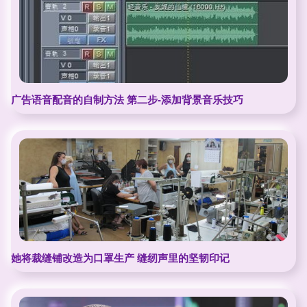
广告语音配音的自制方法 第二步-添加背景音乐技巧
她将裁缝铺改造为口罩生产 缝纫声里的坚韧印记