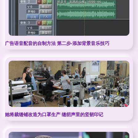
广告语音配音的自制方法 第二步-添加背景音乐技巧
她将裁缝铺改造为口罩生产 缝纫声里的坚韧印记