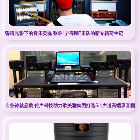
昏暗光影下的音乐灵魂 张临与“寻踪”乐队的新专辑诞生记
专业铸就品质 传声科技助力歌美雅集团打造5.1声道高端录音棚