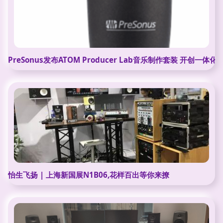
PreSonus发布ATOM Producer Lab音乐制作套装 开创一
怡生飞扬 | 上海新国展N1B06,花样百出等你来撩