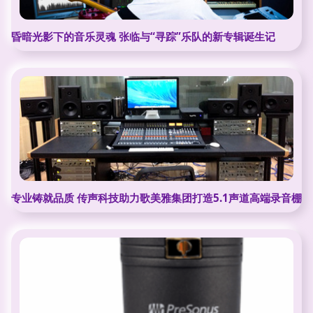
昏暗光影下的音乐灵魂 张临与“寻踪”乐队的新专辑诞生记
专业铸就品质 传声科技助力歌美雅集团打造5.1声道高端录音棚