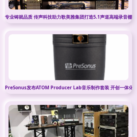
专业铸就品质 传声科技助力歌美雅集团打造5.1声道高端录音棚
PreSonus发布ATOM Producer Lab音乐制作套装 开创一