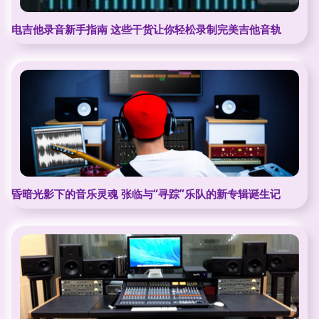
电吉他录音新手指南 这些干货让你轻松录制完美吉他音轨
昏暗光影下的音乐灵魂 张临与“寻踪”乐队的新专辑诞生记