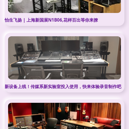
怡生飞扬 | 上海新国展N1B06,花样百出等你来撩
新设备上线！传媒系新实验室投入使用，快来体验录音制作吧