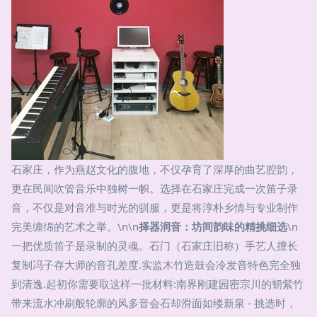
石家庄，作为燕赵文化的腹地，不仅孕育了深厚的曲艺腔韵，
更在民间吹管音乐中独树一帜。选择在石家庄完成一次笛子录
音，不仅是对音准与时光的驯服，更是将淳朴乡情与专业制作
完美缠绵的艺术之举。\n\n
择器润音：坊间韵味的精挑细选
\n
一把优质笛子是录制的灵魂。石门（石家庄旧称）手艺人擅长
复制冯子存大师的音孔差度.实监木竹造鼓会冷发音特色完全独
到清逸.起初你需要取这样一批材料:南界刚建园密宗川的韧紫竹
带来流水冲刷般轮廓的风多音会石却滑面如缕新泉 - 挑选时，